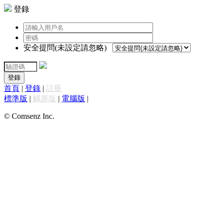
登錄
安全提問(未設定請忽略)
登錄
首頁
|
登錄
|
註冊
標準版
|
觸屏版
|
電腦版
|
© Comsenz Inc.