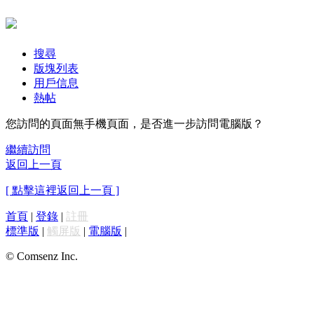
搜尋
版塊列表
用戶信息
熱帖
您訪問的頁面無手機頁面，是否進一步訪問電腦版？
繼續訪問
返回上一頁
[ 點擊這裡返回上一頁 ]
首頁
|
登錄
|
註冊
標準版
|
觸屏版
|
電腦版
|
© Comsenz Inc.