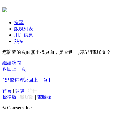
搜尋
版塊列表
用戶信息
熱帖
您訪問的頁面無手機頁面，是否進一步訪問電腦版？
繼續訪問
返回上一頁
[ 點擊這裡返回上一頁 ]
首頁
|
登錄
|
註冊
標準版
|
觸屏版
|
電腦版
|
© Comsenz Inc.