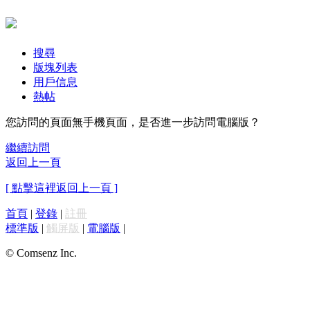
搜尋
版塊列表
用戶信息
熱帖
您訪問的頁面無手機頁面，是否進一步訪問電腦版？
繼續訪問
返回上一頁
[ 點擊這裡返回上一頁 ]
首頁
|
登錄
|
註冊
標準版
|
觸屏版
|
電腦版
|
© Comsenz Inc.