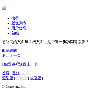
搜尋
版塊列表
用戶信息
熱帖
您訪問的頁面無手機頁面，是否進一步訪問電腦版？
繼續訪問
返回上一頁
[ 點擊這裡返回上一頁 ]
首頁
|
登錄
|
註冊
標準版
|
觸屏版
|
電腦版
|
© Comsenz Inc.