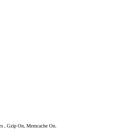
ries , Gzip On, Memcache On.