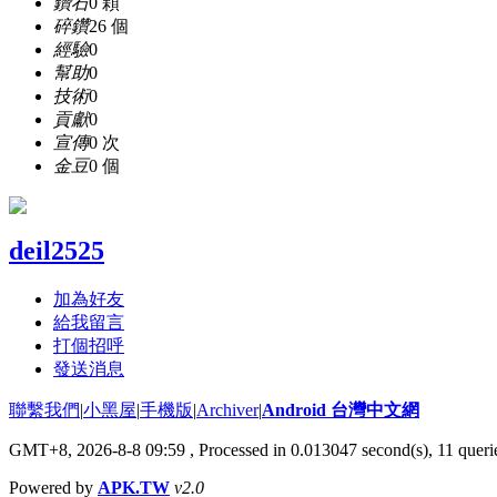
鑽石
0 顆
碎鑽
26 個
經驗
0
幫助
0
技術
0
貢獻
0
宣傳
0 次
金豆
0 個
deil2525
加為好友
給我留言
打個招呼
發送消息
聯繫我們
|
小黑屋
|
手機版
|
Archiver
|
Android 台灣中文網
GMT+8, 2026-8-8 09:59
, Processed in 0.013047 second(s), 11 que
Powered by
APK.TW
v2.0