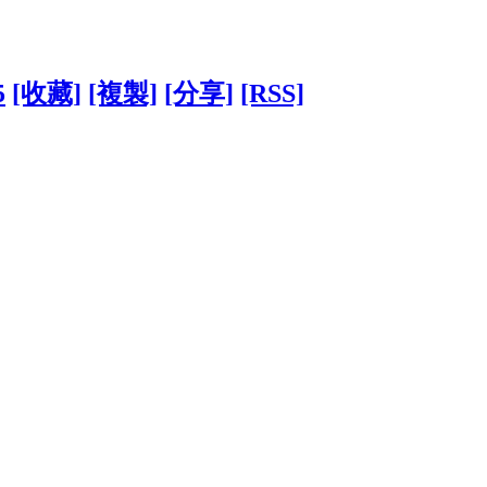
5
[收藏]
[複製]
[分享]
[RSS]