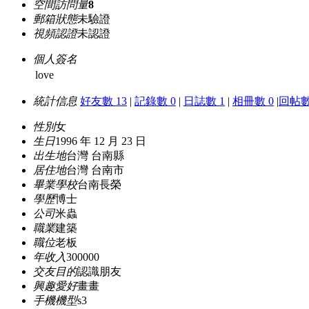
空間訪問量
8
郵箱狀態
未驗證
視頻認證
未認證
個人簽名
love
統計信息
好友數 13
|
記錄數 0
|
日誌數 1
|
相冊數 0
|
回帖數
性別
女
生日
1996 年 12 月 23 日
出生地
台灣 台南縣
居住地
台灣 台南市
畢業學校
台南長榮
學歷
博士
公司
米蟲
職業
建築
職位
老板
年收入
300000
交友目的
認識朋友
興趣愛好
畫畫
手機機型
s3