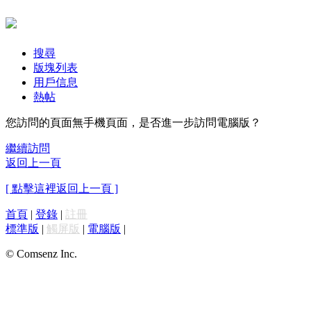
搜尋
版塊列表
用戶信息
熱帖
您訪問的頁面無手機頁面，是否進一步訪問電腦版？
繼續訪問
返回上一頁
[ 點擊這裡返回上一頁 ]
首頁
|
登錄
|
註冊
標準版
|
觸屏版
|
電腦版
|
© Comsenz Inc.