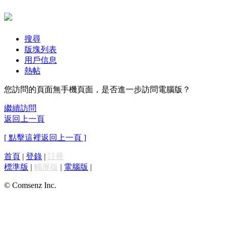
搜尋
版塊列表
用戶信息
熱帖
您訪問的頁面無手機頁面，是否進一步訪問電腦版？
繼續訪問
返回上一頁
[ 點擊這裡返回上一頁 ]
首頁
|
登錄
|
註冊
標準版
|
觸屏版
|
電腦版
|
© Comsenz Inc.