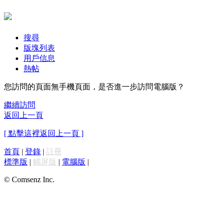
搜尋
版塊列表
用戶信息
熱帖
您訪問的頁面無手機頁面，是否進一步訪問電腦版？
繼續訪問
返回上一頁
[ 點擊這裡返回上一頁 ]
首頁
|
登錄
|
註冊
標準版
|
觸屏版
|
電腦版
|
© Comsenz Inc.