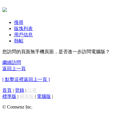
搜尋
版塊列表
用戶信息
熱帖
您訪問的頁面無手機頁面，是否進一步訪問電腦版？
繼續訪問
返回上一頁
[ 點擊這裡返回上一頁 ]
首頁
|
登錄
|
註冊
標準版
|
觸屏版
|
電腦版
|
© Comsenz Inc.