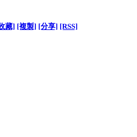
[收藏]
[複製]
[分享]
[RSS]