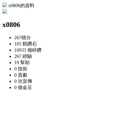
x0806的資料
x0806
267
積分
105 顆
鑽石
10933 個
碎鑽
267
經驗
19
幫助
0
技術
0
貢獻
0 次
宣傳
0 個
金豆