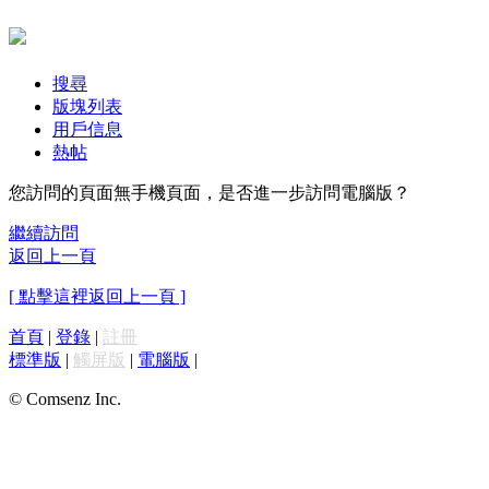
搜尋
版塊列表
用戶信息
熱帖
您訪問的頁面無手機頁面，是否進一步訪問電腦版？
繼續訪問
返回上一頁
[ 點擊這裡返回上一頁 ]
首頁
|
登錄
|
註冊
標準版
|
觸屏版
|
電腦版
|
© Comsenz Inc.