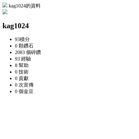
kag1024的資料
kag1024
93
積分
0 顆
鑽石
2083 個
碎鑽
93
經驗
8
幫助
0
技術
0
貢獻
0 次
宣傳
0 個
金豆