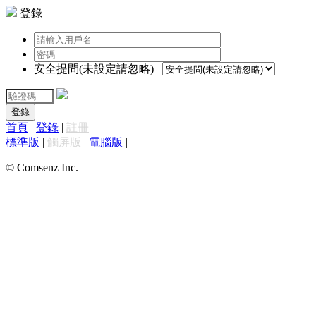
登錄
安全提問(未設定請忽略)
登錄
首頁
|
登錄
|
註冊
標準版
|
觸屏版
|
電腦版
|
© Comsenz Inc.