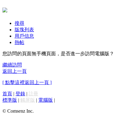
搜尋
版塊列表
用戶信息
熱帖
您訪問的頁面無手機頁面，是否進一步訪問電腦版？
繼續訪問
返回上一頁
[ 點擊這裡返回上一頁 ]
首頁
|
登錄
|
註冊
標準版
|
觸屏版
|
電腦版
|
© Comsenz Inc.