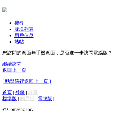
搜尋
版塊列表
用戶信息
熱帖
您訪問的頁面無手機頁面，是否進一步訪問電腦版？
繼續訪問
返回上一頁
[ 點擊這裡返回上一頁 ]
首頁
|
登錄
|
註冊
標準版
|
觸屏版
|
電腦版
|
© Comsenz Inc.