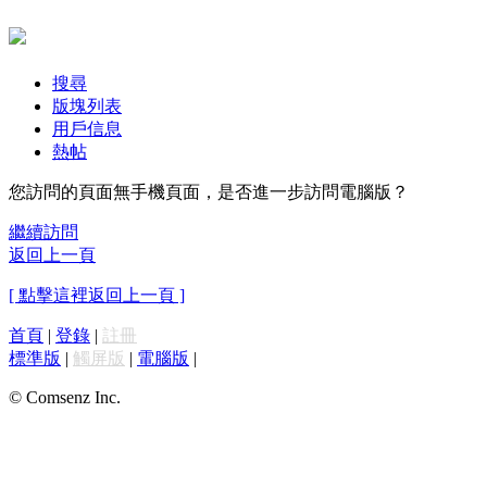
搜尋
版塊列表
用戶信息
熱帖
您訪問的頁面無手機頁面，是否進一步訪問電腦版？
繼續訪問
返回上一頁
[ 點擊這裡返回上一頁 ]
首頁
|
登錄
|
註冊
標準版
|
觸屏版
|
電腦版
|
© Comsenz Inc.