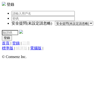
登錄
安全提問(未設定請忽略)
登錄
首頁
|
登錄
|
註冊
標準版
|
觸屏版
|
電腦版
|
© Comsenz Inc.