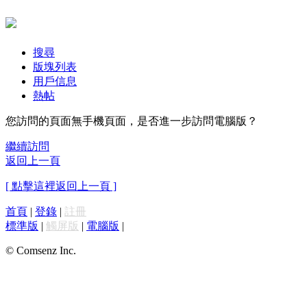
搜尋
版塊列表
用戶信息
熱帖
您訪問的頁面無手機頁面，是否進一步訪問電腦版？
繼續訪問
返回上一頁
[ 點擊這裡返回上一頁 ]
首頁
|
登錄
|
註冊
標準版
|
觸屏版
|
電腦版
|
© Comsenz Inc.