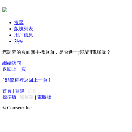
搜尋
版塊列表
用戶信息
熱帖
您訪問的頁面無手機頁面，是否進一步訪問電腦版？
繼續訪問
返回上一頁
[ 點擊這裡返回上一頁 ]
首頁
|
登錄
|
註冊
標準版
|
觸屏版
|
電腦版
|
© Comsenz Inc.