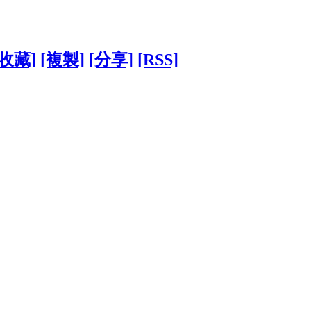
[收藏]
[複製]
[分享]
[RSS]