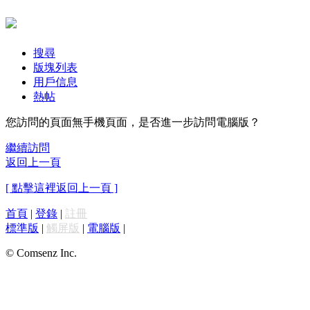
搜尋
版塊列表
用戶信息
熱帖
您訪問的頁面無手機頁面，是否進一步訪問電腦版？
繼續訪問
返回上一頁
[ 點擊這裡返回上一頁 ]
首頁
|
登錄
|
註冊
標準版
|
觸屏版
|
電腦版
|
© Comsenz Inc.