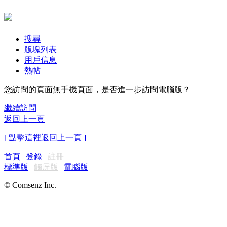
搜尋
版塊列表
用戶信息
熱帖
您訪問的頁面無手機頁面，是否進一步訪問電腦版？
繼續訪問
返回上一頁
[ 點擊這裡返回上一頁 ]
首頁
|
登錄
|
註冊
標準版
|
觸屏版
|
電腦版
|
© Comsenz Inc.