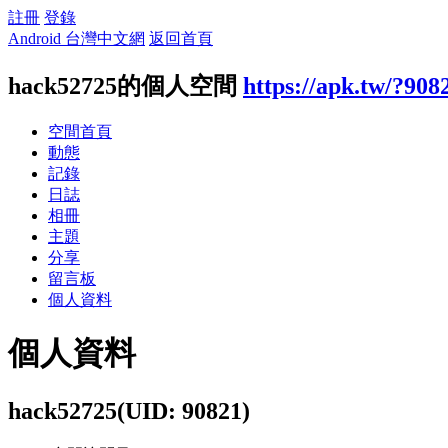
註冊
登錄
Android 台灣中文網
返回首頁
hack52725的個人空間
https://apk.tw/?908
空間首頁
動態
記錄
日誌
相冊
主題
分享
留言板
個人資料
個人資料
hack52725
(UID: 90821)