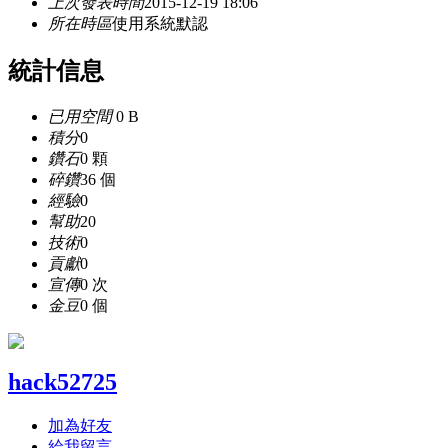
上次發表時間
2015-12-19 18:06
所在時區
使用系統默認
統計信息
已用空間
0 B
積分
0
鑽石
0 顆
碎鑽
36 個
經驗
0
幫助
20
技術
0
貢獻
0
宣傳
0 次
金豆
0 個
hack52725
加為好友
給我留言