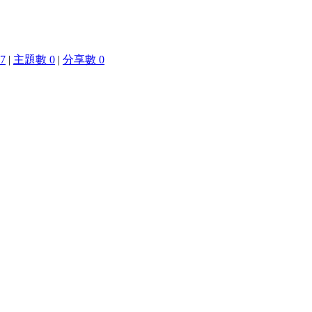
7
|
主題數 0
|
分享數 0