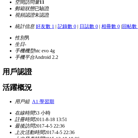
空間訪問量
11
郵箱狀態
已驗證
視頻認證
未認證
統計信息
好友數 1
|
記錄數 0
|
日誌數 0
|
相冊數 0
|
回帖數 
性別
男
生日
-
手機機型
htc evo 4g
手機平台
Android 2.2
用戶認證
活躍概況
用戶組
A1 學習期
在線時間
53 小時
註冊時間
2011-8-18 13:51
最後訪問
2017-4-5 22:36
上次活動時間
2017-4-5 22:36