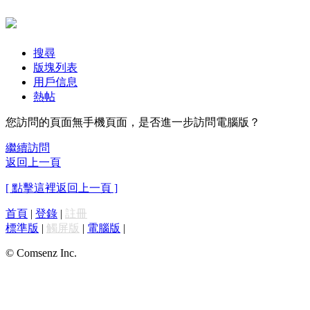
搜尋
版塊列表
用戶信息
熱帖
您訪問的頁面無手機頁面，是否進一步訪問電腦版？
繼續訪問
返回上一頁
[ 點擊這裡返回上一頁 ]
首頁
|
登錄
|
註冊
標準版
|
觸屏版
|
電腦版
|
© Comsenz Inc.