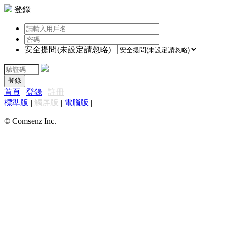
登錄
安全提問(未設定請忽略)
登錄
首頁
|
登錄
|
註冊
標準版
|
觸屏版
|
電腦版
|
© Comsenz Inc.