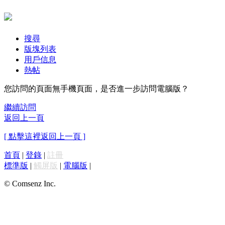
搜尋
版塊列表
用戶信息
熱帖
您訪問的頁面無手機頁面，是否進一步訪問電腦版？
繼續訪問
返回上一頁
[ 點擊這裡返回上一頁 ]
首頁
|
登錄
|
註冊
標準版
|
觸屏版
|
電腦版
|
© Comsenz Inc.