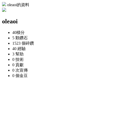
oleaoi的資料
oleaoi
40
積分
5 顆
鑽石
1523 個
碎鑽
40
經驗
3
幫助
0
技術
0
貢獻
0 次
宣傳
0 個
金豆