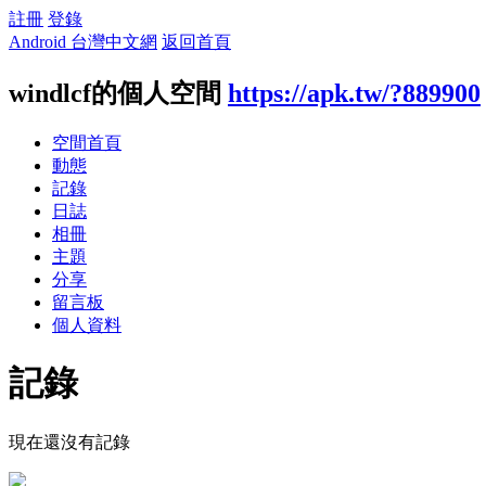
註冊
登錄
Android 台灣中文網
返回首頁
windlcf的個人空間
https://apk.tw/?889900
空間首頁
動態
記錄
日誌
相冊
主題
分享
留言板
個人資料
記錄
現在還沒有記錄