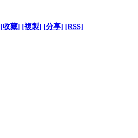
[收藏]
[複製]
[分享]
[RSS]