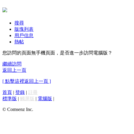
搜尋
版塊列表
用戶信息
熱帖
您訪問的頁面無手機頁面，是否進一步訪問電腦版？
繼續訪問
返回上一頁
[ 點擊這裡返回上一頁 ]
首頁
|
登錄
|
註冊
標準版
|
觸屏版
|
電腦版
|
© Comsenz Inc.