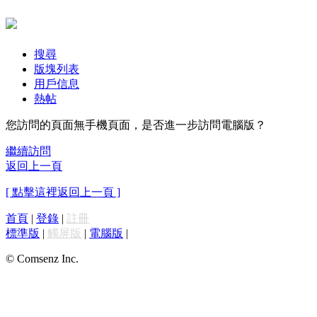
搜尋
版塊列表
用戶信息
熱帖
您訪問的頁面無手機頁面，是否進一步訪問電腦版？
繼續訪問
返回上一頁
[ 點擊這裡返回上一頁 ]
首頁
|
登錄
|
註冊
標準版
|
觸屏版
|
電腦版
|
© Comsenz Inc.