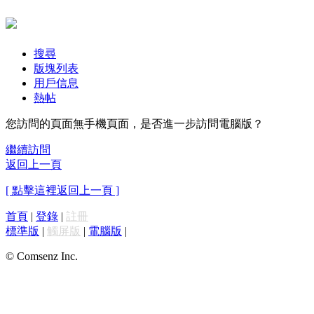
搜尋
版塊列表
用戶信息
熱帖
您訪問的頁面無手機頁面，是否進一步訪問電腦版？
繼續訪問
返回上一頁
[ 點擊這裡返回上一頁 ]
首頁
|
登錄
|
註冊
標準版
|
觸屏版
|
電腦版
|
© Comsenz Inc.