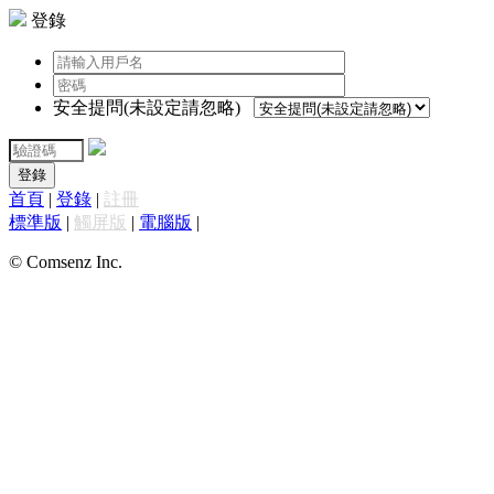
登錄
安全提問(未設定請忽略)
登錄
首頁
|
登錄
|
註冊
標準版
|
觸屏版
|
電腦版
|
© Comsenz Inc.