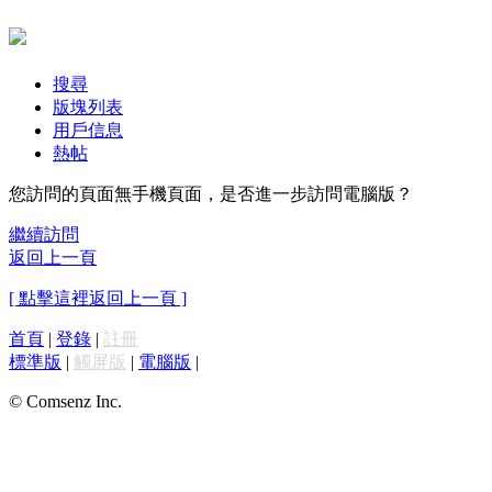
搜尋
版塊列表
用戶信息
熱帖
您訪問的頁面無手機頁面，是否進一步訪問電腦版？
繼續訪問
返回上一頁
[ 點擊這裡返回上一頁 ]
首頁
|
登錄
|
註冊
標準版
|
觸屏版
|
電腦版
|
© Comsenz Inc.