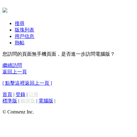
搜尋
版塊列表
用戶信息
熱帖
您訪問的頁面無手機頁面，是否進一步訪問電腦版？
繼續訪問
返回上一頁
[ 點擊這裡返回上一頁 ]
首頁
|
登錄
|
註冊
標準版
|
觸屏版
|
電腦版
|
© Comsenz Inc.