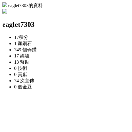
eaglet7303的資料
eaglet7303
17
積分
1 顆
鑽石
749 個
碎鑽
17
經驗
13
幫助
0
技術
0
貢獻
74 次
宣傳
0 個
金豆