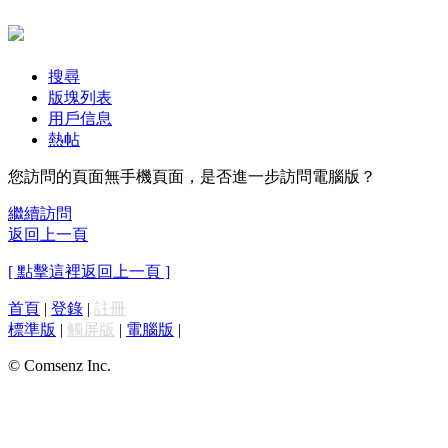
搜尋
版塊列表
用戶信息
熱帖
您訪問的頁面無手機頁面，是否進一步訪問電腦版？
繼續訪問
返回上一頁
[ 點擊這裡返回上一頁 ]
首頁
|
登錄
|
註冊
標準版
|
觸屏版
|
電腦版
|
© Comsenz Inc.