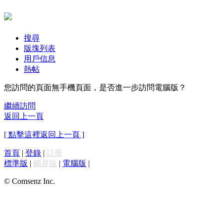
搜尋
版塊列表
用戶信息
熱帖
您訪問的頁面無手機頁面，是否進一步訪問電腦版？
繼續訪問
返回上一頁
[ 點擊這裡返回上一頁 ]
首頁
|
登錄
|
註冊
標準版
|
觸屏版
|
電腦版
|
© Comsenz Inc.