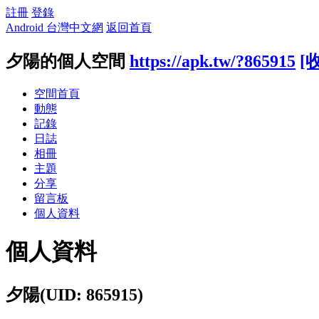
註冊
登錄
Android 台灣中文網
返回首頁
夕陽的個人空間
https://apk.tw/?865915
[
空間首頁
動態
記錄
日誌
相冊
主題
分享
留言板
個人資料
個人資料
夕陽
(UID: 865915)