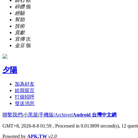
鑽石
顆
碎鑽
個
經驗
幫助
技術
貢獻
宣傳
次
金豆
個
夕陽
加為好友
給我留言
打個招呼
發送消息
聯繫我們
|
小黑屋
|
手機版
|
Archiver
|
Android 台灣中文網
GMT+8, 2026-8-8 01:59
, Processed in 0.013899 second(s), 12 que
Powered by
APK.TW
v2.0