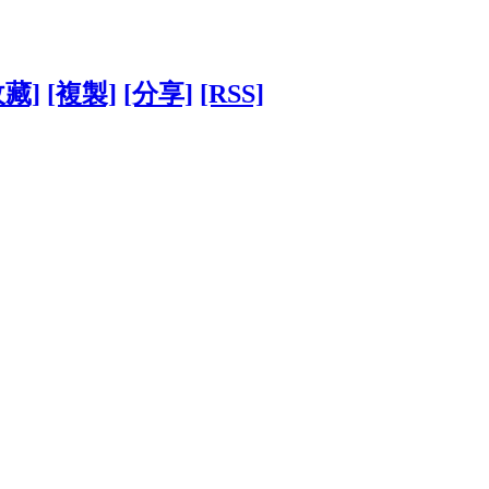
收藏]
[複製]
[分享]
[RSS]