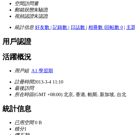
空間訪問量
郵箱狀態
未驗證
視頻認證
未認證
統計信息
好友數
|
記錄數
|
日誌數
|
相冊數
|
回帖數 0
|
主
用戶認證
活躍概況
用戶組
A1 學習期
註冊時間
2013-3-4 11:10
最後訪問
所在時區
(GMT +08:00) 北京, 香港, 帕斯, 新加坡, 台北
統計信息
已用空間
0 B
積分
1