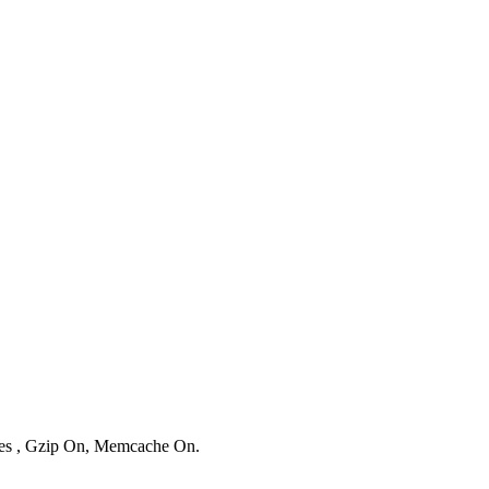
ries , Gzip On, Memcache On.