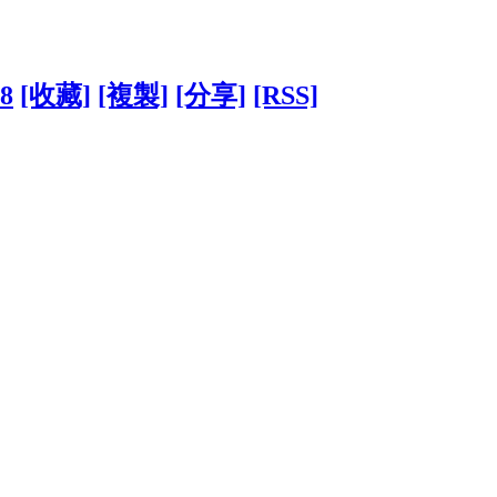
58
[收藏]
[複製]
[分享]
[RSS]