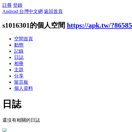
註冊
登錄
Android 台灣中文網
返回首頁
s1016301的個人空間
https://apk.tw/?8658
空間首頁
動態
記錄
日誌
相冊
主題
分享
留言板
個人資料
日誌
還沒有相關的日誌