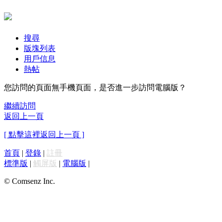
搜尋
版塊列表
用戶信息
熱帖
您訪問的頁面無手機頁面，是否進一步訪問電腦版？
繼續訪問
返回上一頁
[ 點擊這裡返回上一頁 ]
首頁
|
登錄
|
註冊
標準版
|
觸屏版
|
電腦版
|
© Comsenz Inc.