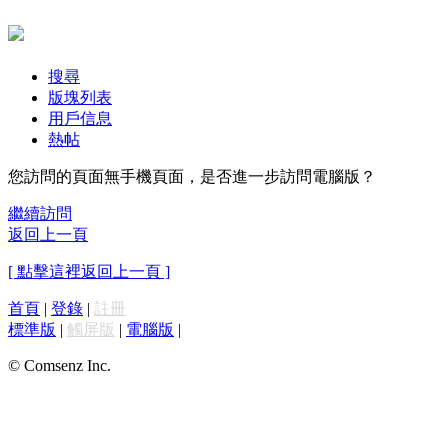
搜尋
版塊列表
用戶信息
熱帖
您訪問的頁面無手機頁面，是否進一步訪問電腦版？
繼續訪問
返回上一頁
[ 點擊這裡返回上一頁 ]
首頁
|
登錄
|
註冊
標準版
|
觸屏版
|
電腦版
|
© Comsenz Inc.