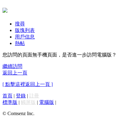
搜尋
版塊列表
用戶信息
熱帖
您訪問的頁面無手機頁面，是否進一步訪問電腦版？
繼續訪問
返回上一頁
[ 點擊這裡返回上一頁 ]
首頁
|
登錄
|
註冊
標準版
|
觸屏版
|
電腦版
|
© Comsenz Inc.