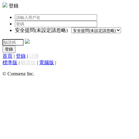
登錄
安全提問(未設定請忽略)
登錄
首頁
|
登錄
|
註冊
標準版
|
觸屏版
|
電腦版
|
© Comsenz Inc.