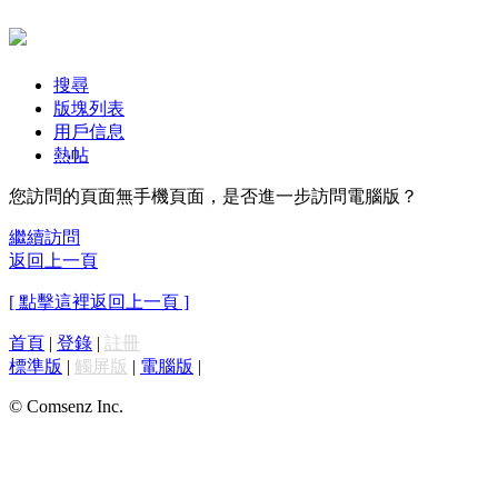
搜尋
版塊列表
用戶信息
熱帖
您訪問的頁面無手機頁面，是否進一步訪問電腦版？
繼續訪問
返回上一頁
[ 點擊這裡返回上一頁 ]
首頁
|
登錄
|
註冊
標準版
|
觸屏版
|
電腦版
|
© Comsenz Inc.