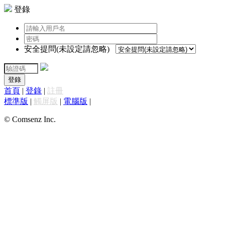
登錄
安全提問(未設定請忽略)
登錄
首頁
|
登錄
|
註冊
標準版
|
觸屏版
|
電腦版
|
© Comsenz Inc.