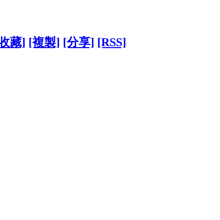
[收藏]
[複製]
[分享]
[RSS]