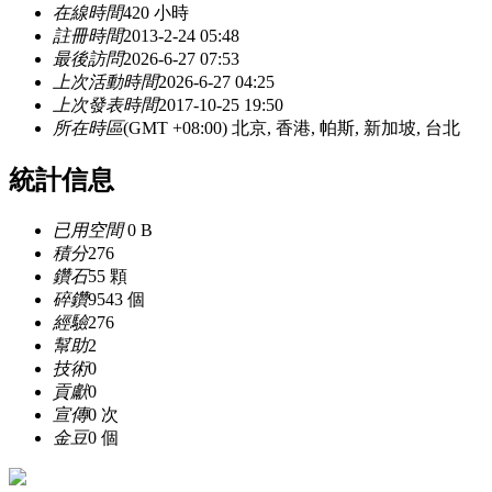
在線時間
420 小時
註冊時間
2013-2-24 05:48
最後訪問
2026-6-27 07:53
上次活動時間
2026-6-27 04:25
上次發表時間
2017-10-25 19:50
所在時區
(GMT +08:00) 北京, 香港, 帕斯, 新加坡, 台北
統計信息
已用空間
0 B
積分
276
鑽石
55 顆
碎鑽
9543 個
經驗
276
幫助
2
技術
0
貢獻
0
宣傳
0 次
金豆
0 個