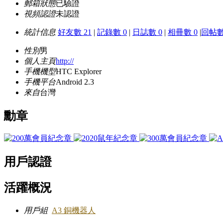
郵箱狀態
已驗證
視頻認證
未認證
統計信息
好友數 21
|
記錄數 0
|
日誌數 0
|
相冊數 0
|
回帖數
性別
男
個人主頁
http://
手機機型
HTC Explorer
手機平台
Android 2.3
來自
台灣
勳章
用戶認證
活躍概況
用戶組
A3 銅機器人