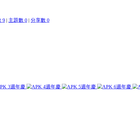
 9
|
主題數 0
|
分享數 0