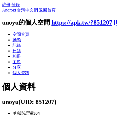
註冊
登錄
Android 台灣中文網
返回首頁
unoyu的個人空間
https://apk.tw/?851207
空間首頁
動態
記錄
日誌
相冊
主題
分享
個人資料
個人資料
unoyu
(UID: 851207)
空間訪問量
304