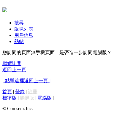
搜尋
版塊列表
用戶信息
熱帖
您訪問的頁面無手機頁面，是否進一步訪問電腦版？
繼續訪問
返回上一頁
[ 點擊這裡返回上一頁 ]
首頁
|
登錄
|
註冊
標準版
|
觸屏版
|
電腦版
|
© Comsenz Inc.