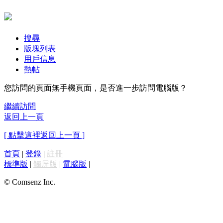
搜尋
版塊列表
用戶信息
熱帖
您訪問的頁面無手機頁面，是否進一步訪問電腦版？
繼續訪問
返回上一頁
[ 點擊這裡返回上一頁 ]
首頁
|
登錄
|
註冊
標準版
|
觸屏版
|
電腦版
|
© Comsenz Inc.